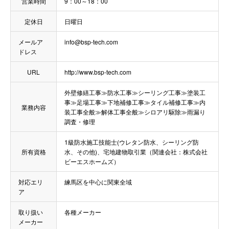
営業時間
9：00～18：00
定休日
日曜日
メールア
info@bsp-tech.com
ドレス
URL
http://www.bsp-tech.com
外壁修繕工事≫防水工事≫シーリング工事≫塗装工
事≫足場工事≫下地補修工事≫タイル補修工事≫内
業務内容
装工事全般≫解体工事全般≫シロアリ駆除≫雨漏り
調査・修理
1級防水施工技能士(ウレタン防水、シーリング防
所有資格
水、その他)、宅地建物取引業（関連会社：株式会社
ビーエスホームズ）
対応エリ
練馬区を中心に関東全域
ア
取り扱い
各種メーカー
メーカー