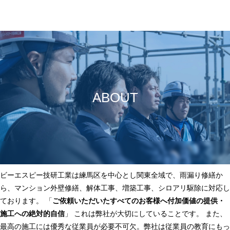
ABOUT
ビーエスピー技研工業は練馬区を中心とし関東全域で、雨漏り修繕か
ら、マンション外壁修繕、解体工事、増築工事、シロアリ駆除に対応し
ております。 「
ご依頼いただいたすべてのお客様へ付加価値の提供・
施工への絶対的自信
」 これは弊社が大切にしていることです。 また、
最高の施工には優秀な従業員が必要不可欠。弊社は従業員の教育にもっ